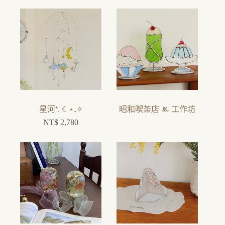
星河⁺. ☾⋆₊✧
昭和喫茶店 ꔛ 工作坊
NT$
2,780