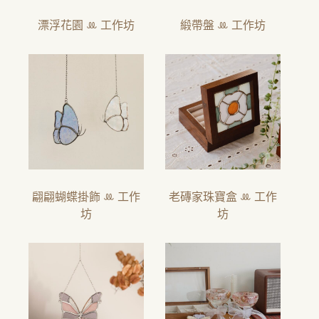
漂浮花園 ꔛ 工作坊
緞帶盤 ꔛ 工作坊
翩翩蝴蝶掛飾 ꔛ 工作
老磚家珠寶盒 ꔛ 工作
坊
坊