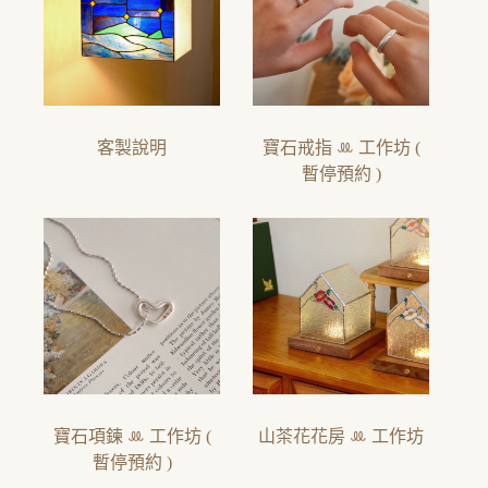
客製說明
寶石戒指 ꔛ 工作坊 (
暫停預約 )
寶石項鍊 ꔛ 工作坊 (
山茶花花房 ꔛ 工作坊
暫停預約 )