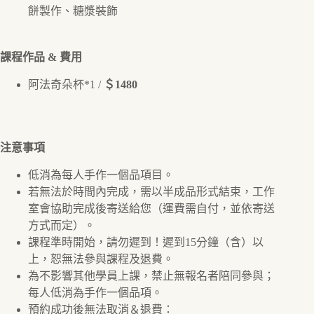
:
餅製作、糖漿裝飾
課程作品 & 費用
阿法奇朵杯*1 /
＄1480
注意事項
低消為每人手作一個品項目。
若無法於時間內完成，需以半成品形式結束，工作
室會協助完成後寄送給您（運費需自付，並依寄送
方式而定）。
課程準時開始，請勿遲到！遲到15分鐘（含）以
上，恕無法參與課程及退費。
為不影響其他學員上課，禁止無報名者陪同參與；
每人低消為手作一個品項。
預約成功後無法取消＆退費：