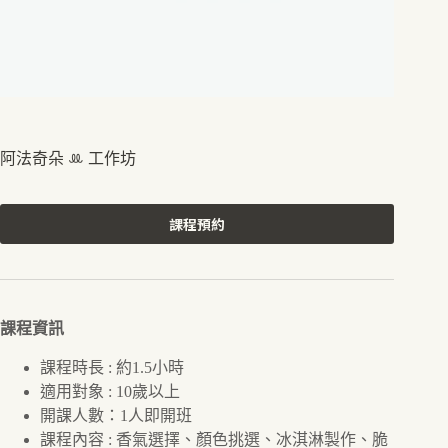
阿法奇朵 ꔛ 工作坊
課程預約
A
l
t
e
r
課程資訊
n
a
課程時長 : 約1.5小時
t
適用對象 : 10歲以上
i
開課人數：1人即開班
v
e
課程內容 : 香氣選擇、顏色挑選、冰淇淋製作、脆