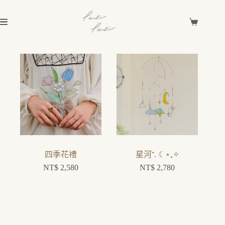
四季花禮
星河⁺. ☾⋆₊✧
NT$
2,580
NT$
2,780